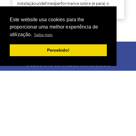
instalaçãoundefinedperformance sobre (e para) o
património feminino da região beirã
Este website usa cookies para lhe
proporcionar uma melhor experiência de
utilização.
Saiba mais
Percebido!
Subscreva as nossas newsletters
Subscrever