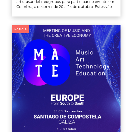
artistasundefinedgrupos para participar no evento em
Coimbra, a decorrer de 20 a 24 de outubro. Estes vão poder apresentar-se ao vivo diretamente a profissionais da indústria da música nacional e internacional. Além disso, os artistasundefinedgrupos selecionados vão poder participar em workshops de capacitação, sessões de mentoria, rondas de negócios com agentes, promotores e compradores nacionais e internacionais. Vão também poder participar nas atividades dos cinco dias do MATE Portugal para desenvolver networking e criar novas redes, contactando com profissionais de todas as áreas das indústrias culturais e criativas. As inscrições estão abertas até dia 15 de setembro. O regulamento está disponível em www.matefestival.com, bem como o formulário para a inscrição.
NOTÍCIA