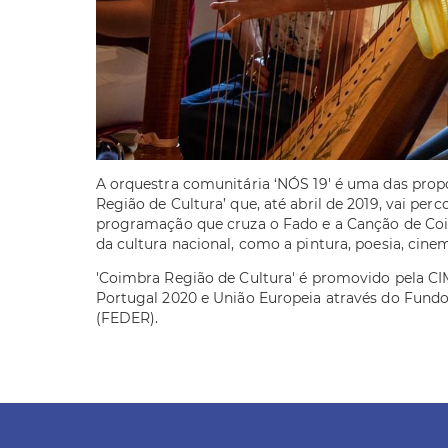
A orquestra comunitária ‘NÓS 19' é uma das prop
Região de Cultura’ que, até abril de 2019, vai pe
programação que cruza o Fado e a Canção de Coi
da cultura nacional, como a pintura, poesia, cine
'Coimbra Região de Cultura' é promovido pela C
Portugal 2020 e União Europeia através do Fund
(FEDER).