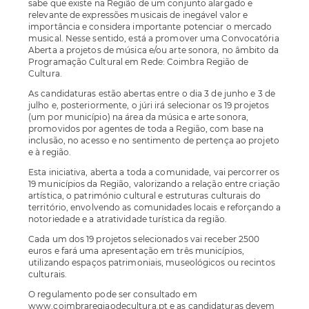
sabe que existe na Região de um conjunto alargado e
relevante de expressões musicais de inegável valor e
importância e considera importante potenciar o mercado
musical. Nesse sentido, está a promover uma Convocatória
Aberta a projetos de música e/ou arte sonora, no âmbito da
Programação Cultural em Rede: Coimbra Região de
Cultura.
As candidaturas estão abertas entre o dia 3 de junho e 3 de
julho e, posteriormente, o júri irá selecionar os 19 projetos
(um por município) na área da música e arte sonora,
promovidos por agentes de toda a Região, com base na
inclusão, no acesso e no sentimento de pertença ao projeto
e à região.
Esta iniciativa, aberta a toda a comunidade, vai percorrer os
19 municípios da Região, valorizando a relação entre criação
artística, o património cultural e estruturas culturais do
território, envolvendo as comunidades locais e reforçando a
notoriedade e a atratividade turística da região.
Cada um dos 19 projetos selecionados vai receber 2500
euros e fará uma apresentação em três municípios,
utilizando espaços patrimoniais, museológicos ou recintos
culturais.
O regulamento pode ser consultado em
www.coimbraregiaodecultura.pt e as candidaturas devem