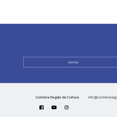
Coimbra Região de Cultura
info@coimbraregi