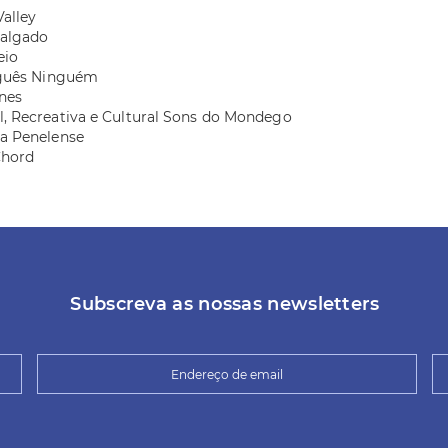
alley
Salgado
eio
tuguês Ninguém
nes
l, Recreativa e Cultural Sons do Mondego
ca Penelense
Chord
Subscreva as nossas newsletters