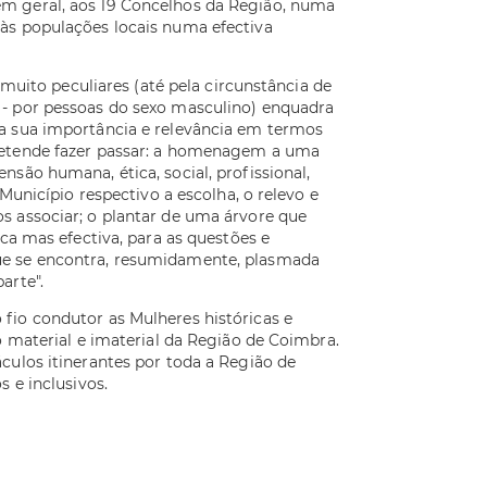
m geral, aos 19 Concelhos da Região, numa
às populações locais numa efectiva
s muito peculiares (até pela circunstância de
- por pessoas do sexo masculino) enquadra
a sua importância e relevância em termos
retende fazer passar: a homenagem a uma
são humana, ética, social, profissional,
 Município respectivo a escolha, o relevo e
s associar; o plantar de uma árvore que
ica mas efectiva, para as questões e
ue se encontra, resumidamente, plasmada
arte".
fio condutor as Mulheres históricas e
o material e imaterial da Região de Coimbra.
culos itinerantes por toda a Região de
s e inclusivos.