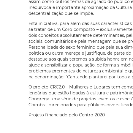
assim como outros temas de agrado do público e
inequívoca e importante aproximação da Cultura 
descentralização que se impõe.
Esta iniciativa, para além das suas característica
se tratar de um Coro composto – exclusivamente 
dois conceitos absolutamente determinantes, pel
sociais, comunitários e pela mensagem que se p
Personalidade do sexo feminino que pela sua dimen
política ou outra mereça e justifique, da parte do
destaque aos quais teremos a subida honra em no
ajude a sensibilizar a população, de forma simból
problemas prementes de natureza ambiental e q
na denominação: "Cantando plantarei por toda a p
O projeto CRC2.0 – Mulheres e Lugares tem como 
lendárias que estão ligadas à cultura e patrimóni
Congrega uma série de projetos, eventos e espetá
Coimbra, direcionados para públicos diversificado
Projeto financiado pelo Centro 2020