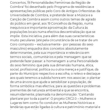
Concertos, 19 Personalidades Femininas da Região de
Coimbra" foi desenhado pelo Programa de residências e
apresentações públicas pelo Coro de Antigos Orfeonistas da
Universidade de Coimbra, e pretende levar a Música e a
Canção de Coimbra assim como outros temas de agrado
do público em geral, aos 19 Concelhos da Região, numa
inequívoca e importante aproximação da Cultura às
populações locais numa efectiva descentralização que se
impõe. Esta iniciativa, para além das suas características
muito peculiares (até pela circunstância de se tratar de um
Coro composto – exclusivamente - por pessoas do sexo
masculino) enquadra dois conceitos absolutamente
determinantes, pela sua importância e relevância em
termos sociais, comunitários e pela mensagem que se
pretende fazer passar: a homenagem a uma Personalidade
do sexo feminino que pela sua dimensão humana, ética,
social, profissional, política ou outra mereça e justifique, da
parte do Município respectivo a escolha, o relevo e destaque
aos quais teremos a subida honra em nos associar; o plantar
de uma árvore que ajude a sensibilizar a população, de
forma simbólica mas efectiva, para as questões e problemas
prementes de natureza ambiental e que se encontra,
resumidamente, plasmada na denominação: "Cantando
plantarei por toda a parte". O projeto CRC2.0 – Mulheres e
Lugares tem como fio condutor as Mulheres históricas e
lendárias que estão ligadas à cultura e património material e