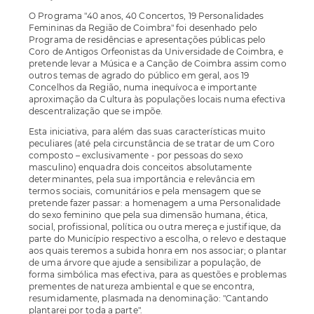
O Programa "40 anos, 40 Concertos, 19 Personalidades
Femininas da Região de Coimbra" foi desenhado pelo
Programa de residências e apresentações públicas pelo
Coro de Antigos Orfeonistas da Universidade de Coimbra, e
pretende levar a Música e a Canção de Coimbra assim como
outros temas de agrado do público em geral, aos 19
Concelhos da Região, numa inequívoca e importante
aproximação da Cultura às populações locais numa efectiva
descentralização que se impõe.
Esta iniciativa, para além das suas características muito
peculiares (até pela circunstância de se tratar de um Coro
composto – exclusivamente - por pessoas do sexo
masculino) enquadra dois conceitos absolutamente
determinantes, pela sua importância e relevância em
termos sociais, comunitários e pela mensagem que se
pretende fazer passar: a homenagem a uma Personalidade
do sexo feminino que pela sua dimensão humana, ética,
social, profissional, política ou outra mereça e justifique, da
parte do Município respectivo a escolha, o relevo e destaque
aos quais teremos a subida honra em nos associar; o plantar
de uma árvore que ajude a sensibilizar a população, de
forma simbólica mas efectiva, para as questões e problemas
prementes de natureza ambiental e que se encontra,
resumidamente, plasmada na denominação: "Cantando
plantarei por toda a parte".