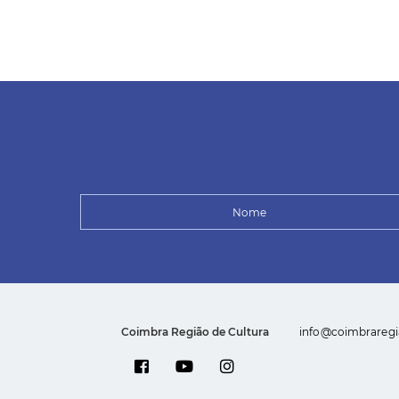
Coimbra Região de Cultura
info@coimbraregi